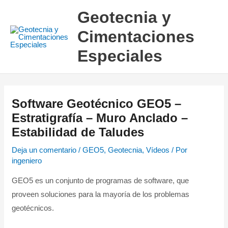
Ir
Geotecnia y
al
Cimentaciones
contenido
Especiales
Software Geotécnico GEO5 –
Estratigrafía – Muro Anclado –
Estabilidad de Taludes
Deja un comentario
/
GEO5
,
Geotecnia
,
Vídeos
/ Por
ingeniero
GEO5 es un conjunto de programas de software, que
proveen soluciones para la mayoría de los problemas
geotécnicos.