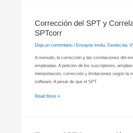
Corrección del SPT y Correl
Corrección
del
SPTcorr
SPT
Deja un comentario
/
Ensayos Insitu
,
Geotecnia
,
V
y
Correlaciones
A menudo, la corrección y las correlaciones del e
empleando
empleadas. A petición de los suscriptores, ampliao
el
interpretación, corrección y limitaciones según l
Software
software. A pesar de que el SPT
SPTcorr
Read More »