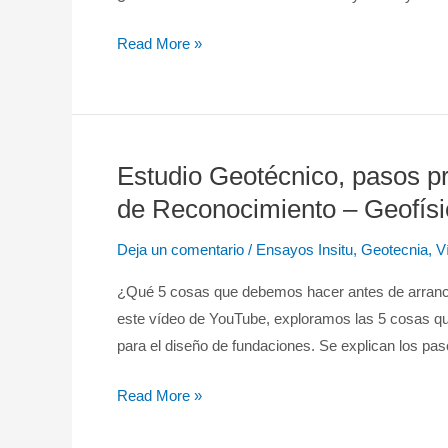
–
Ensayos
Read More »
insitu
en
Geotecnia
Estudio Geotécnico, pasos pr
Estudio
Geotécnico,
de Reconocimiento – Geofísi
pasos
Deja un comentario
/
Ensayos Insitu
,
Geotecnia
,
V
previos:
Estudio
¿Qué 5 cosas que debemos hacer antes de arranca
de
este vídeo de YouTube, exploramos las 5 cosas q
Gabinete
para el diseño de fundaciones. Se explican los p
–
Visita
Read More »
de
Reconocimiento