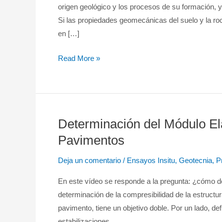
de
origen geológico y los procesos de su formación, y,
un
Si las propiedades geomecánicas del suelo y la roc
buen
en […]
Estudio
de
Read More »
Suelos
Determinación del Módulo Elá
Determinación
del
Pavimentos
Módulo
Deja un comentario
/
Ensayos Insitu
,
Geotecnia
,
P
Elástico
a
En este vídeo se responde a la pregunta: ¿cómo de
partir
determinación de la compresibilidad de la estruct
del
pavimento, tiene un objetivo doble. Por un lado, de
CBR
estabilizaciones