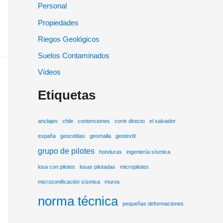
Personal
Propiedades
Riegos Geológicos
Suelos Contaminados
Vídeos
Etiquetas
anclajes
chile
contenciones
corte directo
el salvador
españa
geoceldas
geomalla
geotextil
grupo de pilotes
honduras
ingeniería sísmica
losa con pilotes
losas pilotadas
micropilotes
microzonificación sísmica
muros
norma técnica
pequeñas deformaciones