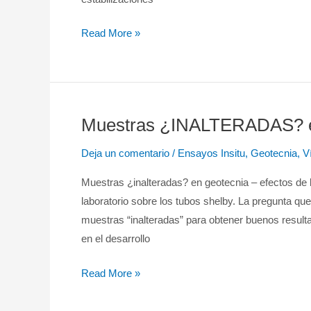
–
Diseño
Read More »
de
Pavimentos
Muestras ¿INALTERADAS? e
Muestras
¿INALTERADAS?
Deja un comentario
/
Ensayos Insitu
,
Geotecnia
,
V
en
un
Muestras ¿inalteradas? en geotecnia – efectos de 
tubo
laboratorio sobre los tubos shelby. La pregunta qu
Shelby
muestras “inalteradas” para obtener buenos resul
en el desarrollo
Read More »