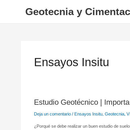
Ir
Geotecnia y Cimentac
al
contenido
Ensayos Insitu
Estudio Geotécnico | Importa
Estudio
Geotécnico
Deja un comentario
/
Ensayos Insitu
,
Geotecnia
,
V
|
Importancia
¿Porqué se debe realizar un buen estudio de suelo