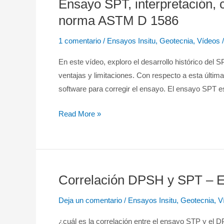
Ensayo SPT, interpretación, c
Ensayo
SPT,
norma ASTM D 1586
interpretación,
1 comentario
/
Ensayos Insitu
,
Geotecnia
,
Vídeos
/
corrección
y
En este vídeo, exploro el desarrollo histórico del
limitaciones
ventajas y limitaciones. Con respecto a esta últim
según
software para corregir el ensayo. El ensayo SPT e
la
norma
Read More »
ASTM
D
1586
Correlación DPSH y SPT – E
Correlación
DPSH
Deja un comentario
/
Ensayos Insitu
,
Geotecnia
,
V
y
SPT
¿cuál es la correlación entre el ensayo STP y el 