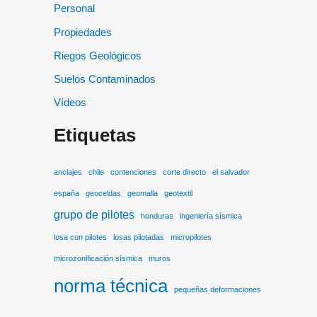
Personal
Propiedades
Riegos Geológicos
Suelos Contaminados
Vídeos
Etiquetas
anclajes
chile
contenciones
corte directo
el salvador
españa
geoceldas
geomalla
geotextil
grupo de pilotes
honduras
ingeniería sísmica
losa con pilotes
losas pilotadas
micropilotes
microzonificación sísmica
muros
norma técnica
pequeñas deformaciones