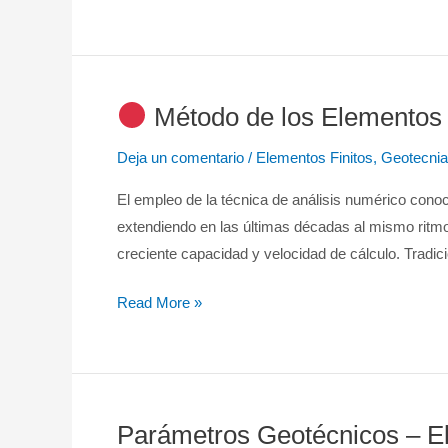
Geotécnico
con
Elementos
Finitos
Método de los Elementos 
Método
Deja un comentario
/
Elementos Finitos
,
Geotecnia
de
los
El empleo de la técnica de análisis numérico cono
Elementos
extendiendo en las últimas décadas al mismo ritm
Finitos
creciente capacidad y velocidad de cálculo. Tradic
en
Geotecnia
Read More »
Parámetros Geotécnicos – E
Parámetros