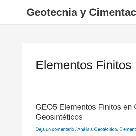
Ir
Geotecnia y Cimentac
al
contenido
Elementos Finitos
GEO5 Elementos Finitos en G
GEO5
Elementos
Geosintéticos
Finitos
Deja un comentario
/
Análisis Geotécnico
,
Element
en