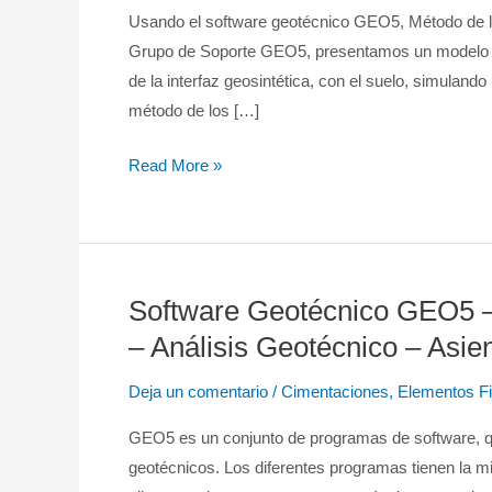
Geotecnia
Usando el software geotécnico GEO5, Método de lo
–
Grupo de Soporte GEO5, presentamos un modelo pre
Extracción
de la interfaz geosintética, con el suelo, simuland
de
método de los […]
Geosintéticos
Read More »
Software Geotécnico GEO5 –
Software
Geotécnico
– Análisis Geotécnico – Asie
GEO5
Deja un comentario
/
Cimentaciones
,
Elementos Fi
–
Cimentaciones
GEO5 es un conjunto de programas de software, q
Directas
geotécnicos. Los diferentes programas tienen la m
–