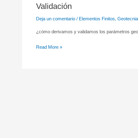
Geotécnicos
Validación
–
Deja un comentario
/
Elementos Finitos
,
Geotecnia
Elementos
Finitos
¿cómo derivamos y validamos los parámetros geo
–
Derivación
Read More »
y
Validación