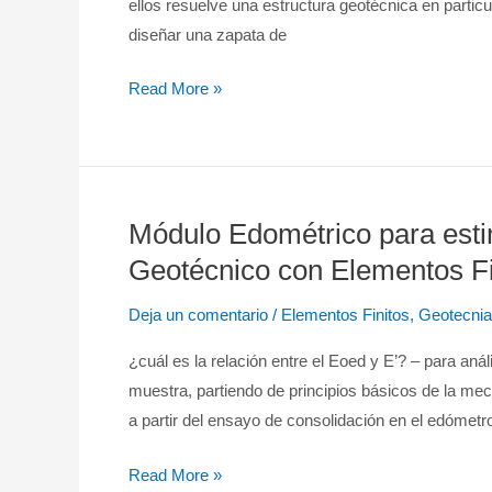
ellos resuelve una estructura geotécnica en parti
Zapatas
diseñar una zapata de
–
Análisis
Read More »
Geotécnico
–
Asientos
Módulo Edométrico para esti
Módulo
Edométrico
Geotécnico con Elementos Fi
para
Deja un comentario
/
Elementos Finitos
,
Geotecnia
estimar
el
¿cuál es la relación entre el Eoed y E’? – para aná
Módulo
muestra, partiendo de principios básicos de la mec
Elástico
a partir del ensayo de consolidación en el edómetr
–
Análisis
Read More »