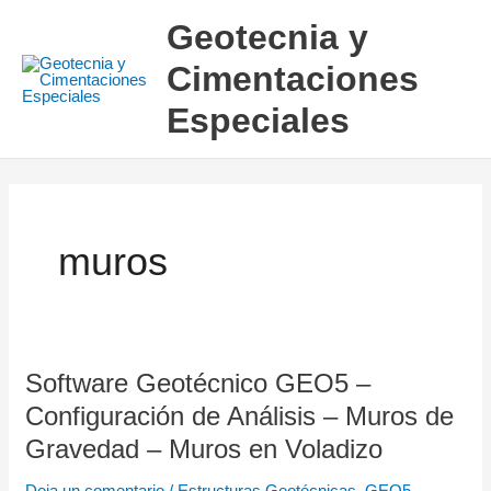
Ir
Geotecnia y
al
Cimentaciones
contenido
Especiales
muros
Software Geotécnico GEO5 –
Software
Geotécnico
Configuración de Análisis – Muros de
GEO5
Gravedad – Muros en Voladizo
–
Deja un comentario
/
Estructuras Geotécnicas
,
GEO5
,