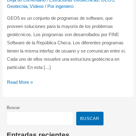
Configuración
Geotecnia
,
Vídeos
/ Por
ingeniero
de
GEO5 es un conjunto de programas de software, que
Análisis
proveen soluciones para la mayoría de los problemas
–
geotécnicos. Los programas son desarrollados por FINE
Muros
Software de la República Checa. Los diferentes programas
de
tienen la misma interfaz de usuario y se comunican entre sí.
Gravedad
Cada uno de ellos resuelve una estructura geotécnica en
–
particular. En esta […]
Muros
en
Read More »
Voladizo
Buscar
BUSCAR
Entradas recientes