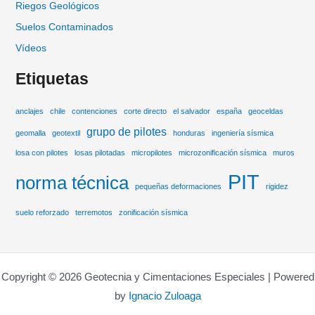
Riegos Geológicos
Suelos Contaminados
Vídeos
Etiquetas
anclajes
chile
contenciones
corte directo
el salvador
españa
geoceldas
grupo de pilotes
geomalla
geotextil
honduras
ingeniería sísmica
losa con pilotes
losas pilotadas
micropilotes
microzonificación sísmica
muros
PIT
norma técnica
pequeñas deformaciones
rigidez
suelo reforzado
terremotos
zonificación sísmica
Copyright © 2026 Geotecnia y Cimentaciones Especiales | Powered
by
Ignacio Zuloaga