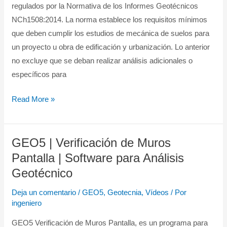
Suelos
regulados por la Normativa de los Informes Geotécnicos
en
NCh1508:2014. La norma establece los requisitos mínimos
Chile
que deben cumplir los estudios de mecánica de suelos para
|
un proyecto u obra de edificación y urbanización. Lo anterior
Normativa
no excluye que se deban realizar análisis adicionales o
de
específicos para
los
Read More »
Informes
Geotécnicos
GEO5 | Verificación de Muros
GEO5
|
Pantalla | Software para Análisis
Verificación
Geotécnico
de
Deja un comentario
/
GEO5
,
Geotecnia
,
Vídeos
/ Por
Muros
ingeniero
Pantalla
GEO5 Verificación de Muros Pantalla, es un programa para
|