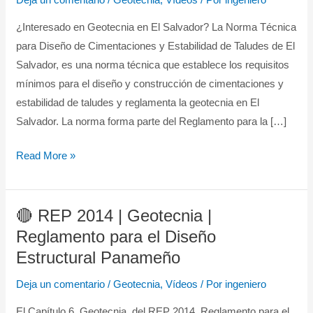
de
Cimentaciones
¿Interesado en Geotecnia en El Salvador? La Norma Técnica
y
para Diseño de Cimentaciones y Estabilidad de Taludes de El
Estabilidad
Salvador, es una norma técnica que establece los requisitos
de
mínimos para el diseño y construcción de cimentaciones y
Taludes
estabilidad de taludes y reglamenta la geotecnia en El
|
Salvador. La norma forma parte del Reglamento para la […]
Geotecnia
Read More »
El
Salvador
🔴 REP 2014 | Geotecnia |
🔴
REP
Reglamento para el Diseño
2014
Estructural Panameño
|
Deja un comentario
/
Geotecnia
,
Vídeos
/ Por
ingeniero
Geotecnia
|
El Capítulo 6, Geotecnia, del REP 2014, Reglamento para el