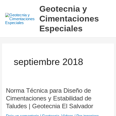
Ir
Geotecnia y
al
Cimentaciones
contenido
Especiales
septiembre 2018
Norma Técnica para Diseño de
Norma
Técnica
Cimentaciones y Estabilidad de
para
Taludes | Geotecnia El Salvador
Diseño
Deja un comentario
/
Geotecnia
,
Vídeos
/ Por
ingeniero