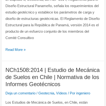
Reglamento
Diseño Estructural Panameño, señala los requerimientos del
para
estudio geotécnico y establece los parámetros de carga y
el
diseño de estructuras geotécnicas. El Reglamento de Diseño
Diseño
Estructural para la República de Panamá, versión 2014 es el
Estructural
producto de un esfuerzo conjunto de los miembros del
Panameño
Comité Consultivo
Read More »
NCh1508:2014 | Estudio de Mecánica
NCh1508:2014
|
de Suelos en Chile | Normativa de los
Estudio
Informes Geotécnicos
de
Deja un comentario
/
Geotecnia
,
Vídeos
/ Por
ingeniero
Mecánica
de
Los Estudios de Mecánica de Suelos, en Chile, están