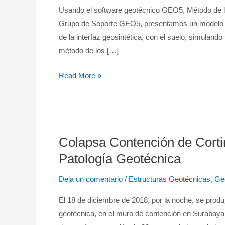
Geotecnia
Usando el software geotécnico GEO5, Método de lo
–
Grupo de Soporte GEO5, presentamos un modelo pre
Extracción
de la interfaz geosintética, con el suelo, simuland
de
método de los […]
Geosintéticos
Read More »
Colapsa Contención de Cortin
Colapsa
Contención
Patología Geotécnica
de
Deja un comentario
/
Estructuras Geotécnicas
,
Ge
Cortina
de
El 18 de diciembre de 2018, por la noche, se produj
Pilotes
geotécnica, en el muro de contención en Surabaya e
en