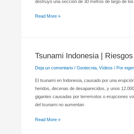
destruyó una sección de 30 metros de largo de los 
Indonesia
|
Read More »
Patología
Geotécnica
Tsunami Indonesia | Riesgos
Tsunami
Indonesia
Deja un comentario
/
Geotecnia
,
Vídeos
/ Por
inge
|
Riesgos
El tsunami en Indonesia, causado por una erupció
Geológicos
heridos, decenas de desaparecidos, y unos 12.00
gigantes causadas por terremotos o erupciones vol
del tsunami no aumentan
Read More »