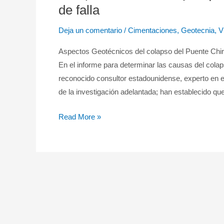
Puente
de falla
Chirajara
Deja un comentario
/
Cimentaciones
,
Geotecnia
,
V
|
aspectos
Aspectos Geotécnicos del colapso del Puente Chira
geotécnicos
En el informe para determinar las causas del colap
del
reconocido consultor estadounidense, experto en e
mecanismo
de la investigación adelantada; han establecido qu
de
falla
Read More »