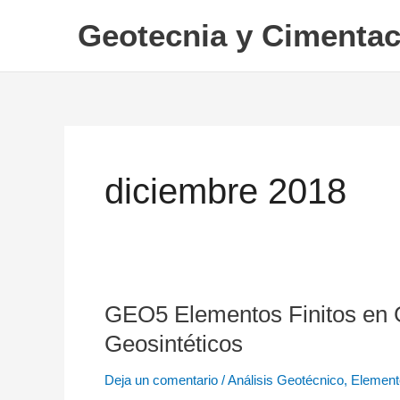
Ir
Geotecnia y Cimentac
al
contenido
diciembre 2018
GEO5 Elementos Finitos en G
GEO5
Elementos
Geosintéticos
Finitos
Deja un comentario
/
Análisis Geotécnico
,
Element
en