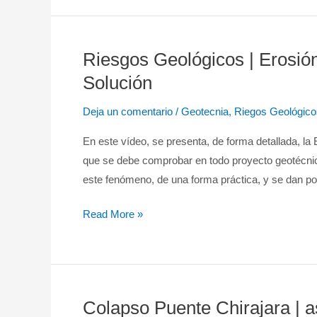
Riesgos Geológicos | Erosión 
Riesgos
Geológicos
Solución
|
Deja un comentario
/
Geotecnia
,
Riegos Geológico
Erosión
Interna
En este vídeo, se presenta, de forma detallada, la E
o
que se debe comprobar en todo proyecto geotécnic
Sufusión
este fenómeno, de una forma práctica, y se dan po
–
Identificación
Read More »
y
Solución
Colapso Puente Chirajara | 
Colapso