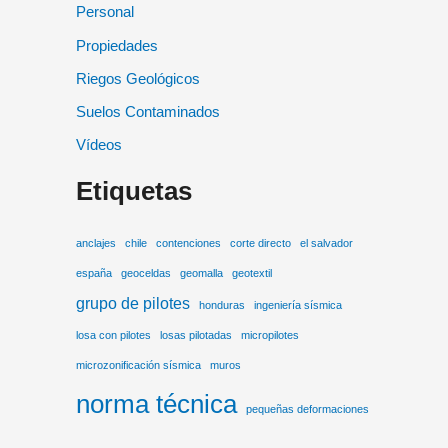
Personal
Propiedades
Riegos Geológicos
Suelos Contaminados
Vídeos
Etiquetas
anclajes
chile
contenciones
corte directo
el salvador
españa
geoceldas
geomalla
geotextil
grupo de pilotes
honduras
ingeniería sísmica
losa con pilotes
losas pilotadas
micropilotes
microzonificación sísmica
muros
norma técnica
pequeñas deformaciones