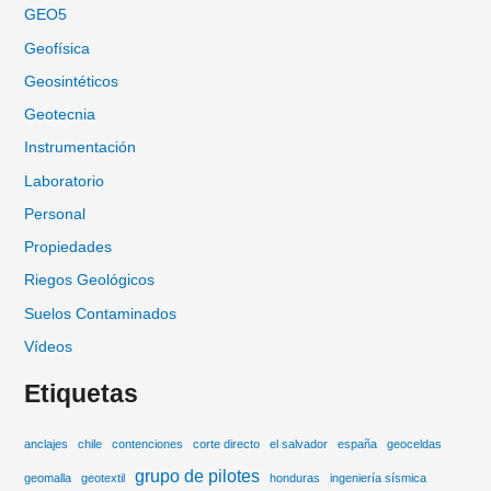
GEO5
Geofísica
Geosintéticos
Geotecnia
Instrumentación
Laboratorio
Personal
Propiedades
Riegos Geológicos
Suelos Contaminados
Vídeos
Etiquetas
anclajes
chile
contenciones
corte directo
el salvador
españa
geoceldas
grupo de pilotes
geomalla
geotextil
honduras
ingeniería sísmica