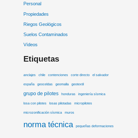
Personal
Propiedades
Riegos Geológicos
Suelos Contaminados
Vídeos
Etiquetas
anclajes
chile
contenciones
corte directo
el salvador
españa
geoceldas
geomalla
geotextil
grupo de pilotes
honduras
ingeniería sísmica
losa con pilotes
losas pilotadas
micropilotes
microzonificación sísmica
muros
norma técnica
pequeñas deformaciones