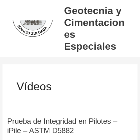
Ir
Geotecnia y
al
Cimentacion
contenido
es
Especiales
Vídeos
Prueba de Integridad en Pilotes –
Prueba
de
iPile – ASTM D5882
Integridad