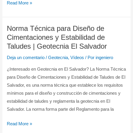
Read More »
Norma Técnica para Diseño de
Norma
Técnica
Cimentaciones y Estabilidad de
para
Taludes | Geotecnia El Salvador
Diseño
Deja un comentario
/
Geotecnia
,
Vídeos
/ Por
ingeniero
de
Cimentaciones
¿Interesado en Geotecnia en El Salvador? La Norma Técnica
y
para Diseño de Cimentaciones y Estabilidad de Taludes de El
Estabilidad
Salvador, es una norma técnica que establece los requisitos
de
mínimos para el diseño y construcción de cimentaciones y
Taludes
estabilidad de taludes y reglamenta la geotecnia en El
|
Salvador. La norma forma parte del Reglamento para la
Geotecnia
Read More »
El
Salvador