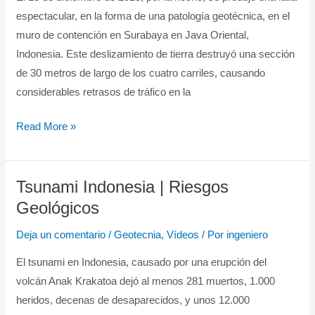
espectacular, en la forma de una patología geotécnica, en el
Indonesia
muro de contención en Surabaya en Java Oriental,
|
Indonesia. Este deslizamiento de tierra destruyó una sección
Patología
de 30 metros de largo de los cuatro carriles, causando
Geotécnica
considerables retrasos de tráfico en la
Read More »
Tsunami Indonesia | Riesgos
Tsunami
Indonesia
Geológicos
|
Deja un comentario
/
Geotecnia
,
Vídeos
/ Por
ingeniero
Riesgos
Geológicos
El tsunami en Indonesia, causado por una erupción del
volcán Anak Krakatoa dejó al menos 281 muertos, 1.000
heridos, decenas de desaparecidos, y unos 12.000