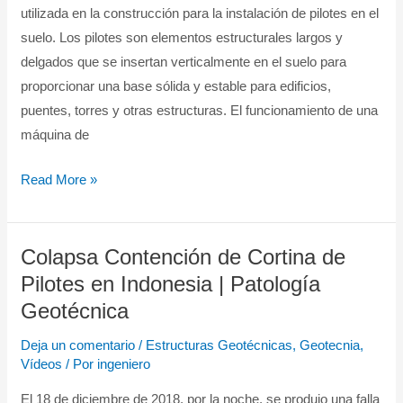
utilizada en la construcción para la instalación de pilotes en el
suelo. Los pilotes son elementos estructurales largos y
delgados que se insertan verticalmente en el suelo para
proporcionar una base sólida y estable para edificios,
puentes, torres y otras estructuras. El funcionamiento de una
máquina de
Read More »
Colapsa Contención de Cortina de
Colapsa
Contención
Pilotes en Indonesia | Patología
de
Geotécnica
Cortina
Deja un comentario
/
Estructuras Geotécnicas
,
Geotecnia
,
de
Vídeos
/ Por
ingeniero
Pilotes
El 18 de diciembre de 2018, por la noche, se produjo una falla
en