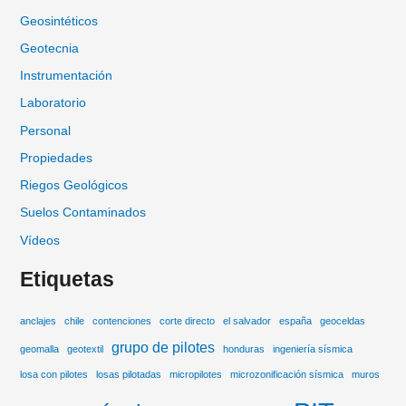
Geosintéticos
Geotecnia
Instrumentación
Laboratorio
Personal
Propiedades
Riegos Geológicos
Suelos Contaminados
Vídeos
Etiquetas
anclajes
chile
contenciones
corte directo
el salvador
españa
geoceldas
grupo de pilotes
geomalla
geotextil
honduras
ingeniería sísmica
losa con pilotes
losas pilotadas
micropilotes
microzonificación sísmica
muros