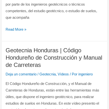
por parte de los ingenieros geotécnicos o técnicos
de
competentes, del estudio geotécnico, o estudio de suelos,
Edificación
que acompaña
Cimientos
Read More »
Geotecnia Honduras | Código
Geotecnia
Honduras
Hondureño de Construcción y Manual
|
de Carreteras
Código
Deja un comentario
/
Geotecnia
,
Vídeos
/ Por
ingeniero
Hondureño
de
El Código Hondureño de Construcción, y el Manual de
Construcción
Carreteras de Honduras, están entre las herramientas más
y
útiles, que dispone el ingeniero geotécnico, para realizar
Manual
estudios de suelos en Honduras. En este vídeo presento el
de