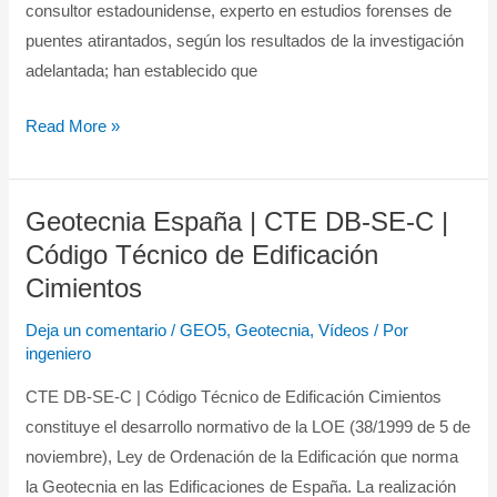
consultor estadounidense, experto en estudios forenses de
falla
puentes atirantados, según los resultados de la investigación
adelantada; han establecido que
Read More »
Geotecnia España | CTE DB-SE-C |
Geotecnia
España
Código Técnico de Edificación
|
Cimientos
CTE
Deja un comentario
/
GEO5
,
Geotecnia
,
Vídeos
/ Por
DB-
ingeniero
SE-
CTE DB-SE-C | Código Técnico de Edificación Cimientos
C
constituye el desarrollo normativo de la LOE (38/1999 de 5 de
|
noviembre), Ley de Ordenación de la Edificación que norma
Código
la Geotecnia en las Edificaciones de España. La realización
Técnico