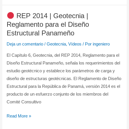
REP 2014 | Geotecnia |
REP
Reglamento para el Diseño
2014
Estructural Panameño
|
Deja un comentario
/
Geotecnia
,
Vídeos
/ Por
ingeniero
Geotecnia
|
El Capítulo 6, Geotecnia, del REP 2014, Reglamento para el
Reglamento
Diseño Estructural Panameño, señala los requerimientos del
para
estudio geotécnico y establece los parámetros de carga y
el
diseño de estructuras geotécnicas. El Reglamento de Diseño
Diseño
Estructural para la República de Panamá, versión 2014 es el
Estructural
producto de un esfuerzo conjunto de los miembros del
Panameño
Comité Consultivo
Read More »