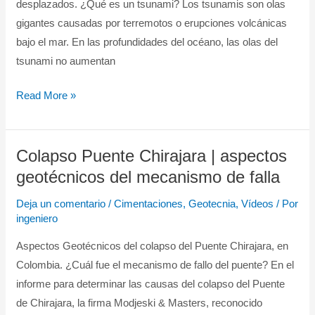
desplazados. ¿Qué es un tsunami? Los tsunamis son olas
gigantes causadas por terremotos o erupciones volcánicas
bajo el mar. En las profundidades del océano, las olas del
tsunami no aumentan
Read More »
Colapso Puente Chirajara | aspectos
Colapso
Puente
geotécnicos del mecanismo de falla
Chirajara
Deja un comentario
/
Cimentaciones
,
Geotecnia
,
Vídeos
/ Por
|
ingeniero
aspectos
Aspectos Geotécnicos del colapso del Puente Chirajara, en
geotécnicos
Colombia. ¿Cuál fue el mecanismo de fallo del puente? En el
del
informe para determinar las causas del colapso del Puente
mecanismo
de Chirajara, la firma Modjeski & Masters, reconocido
de