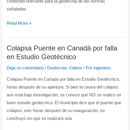
contenido relevante para la geotecnia de las normas
Carreteras
señaladas.
Read More »
Colapsa Puente en Canadá por falla
Colapsa
Puente
en Estudio Geotécnico
en
Deja un comentario
/
Geotecnia
,
Vídeos
/ Por
ingeniero
Canadá
por
Colapsa Puente en Canada por falla en Estudio Geotécnico,
falla
horas después de su apertura. Si bien la causa del colapso
en
aún está bajo investigación, se conoce que NO se realizo un
Estudio
buen estudio geotécnico. El municipio dice que el puente que
Geotécnico
colapsó, seis horas después de su inauguración, se
construyó sin que se realizara una