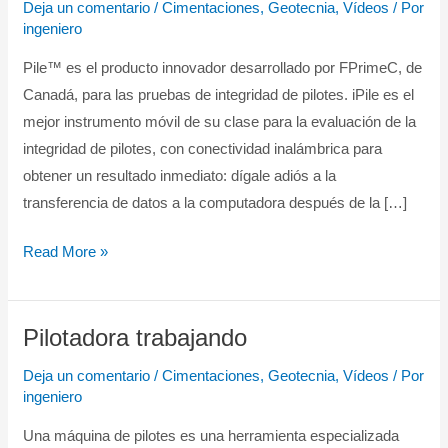
Deja un comentario
/
Cimentaciones
,
Geotecnia
,
Vídeos
/ Por
en
ingeniero
Pilotes
Pile™ es el producto innovador desarrollado por FPrimeC, de
–
Canadá, para las pruebas de integridad de pilotes. iPile es el
iPile
mejor instrumento móvil de su clase para la evaluación de la
–
integridad de pilotes, con conectividad inalámbrica para
ASTM
obtener un resultado inmediato: dígale adiós a la
D5882
transferencia de datos a la computadora después de la […]
Read More »
Pilotadora trabajando
Pilotadora
trabajando
Deja un comentario
/
Cimentaciones
,
Geotecnia
,
Vídeos
/ Por
ingeniero
Una máquina de pilotes es una herramienta especializada