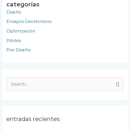
categorías
Diseño
Ensayos Geotécnicos
Optimización
Pilotes
Pre-Diseño
B
u
s
c
entradas recientes
a
r