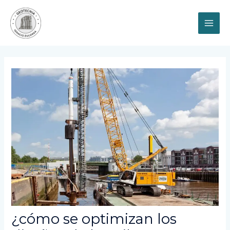
Ir
MAI
al
contenido
ME
¿cómo se optimizan los