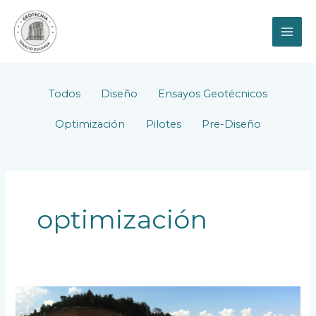
Ir
MAI
al
contenido
ME
filter
posts
Todos
Diseño
Ensayos Geotécnicos
by
Optimización
Pilotes
Pre-Diseño
category
optimización
¿Cuál
es