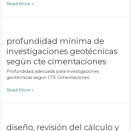
Read More »
Profundidad
mínima
de
profundidad mínima de
investigaciones
investigaciones geotécnicas
geotécnicas
según
según cte cimentaciones
CTE
Cimentaciones
Profundidad adecuada para investigaciones
geotécnicas según CTE Cimentaciones.
Read More »
Diseño,
Revisión
del
diseño, revisión del cálculo y
Cálculo