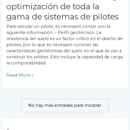
optimización de toda la
y
Optimización
gama de sistemas de pilotes
de
toda
Para calcular un pilote, es necesario contar con la
la
siguiente información: – Perfil geotécnico: La
gama
resistencia del suelo es un factor crítico en el diseño de
de
pilotes, por lo que es necesario conocer las
Sistemas
características geotécnicas del suelo en el que se van a
de
construir los pilotes. Esto incluye la capacidad de carga,
Pilotes
la compresibilidad
Read More »
No hay más entradas para mostrar.