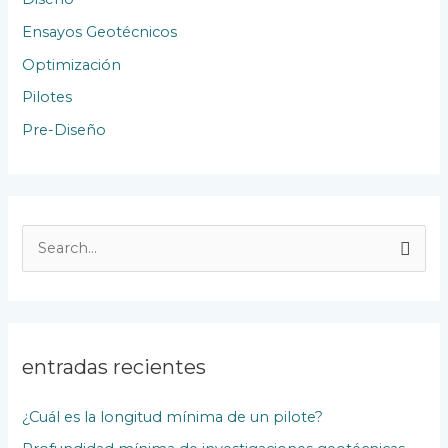
Ensayos Geotécnicos
Optimización
Pilotes
Pre-Diseño
B
u
s
c
entradas recientes
a
r
¿Cuál es la longitud mínima de un pilote?
p