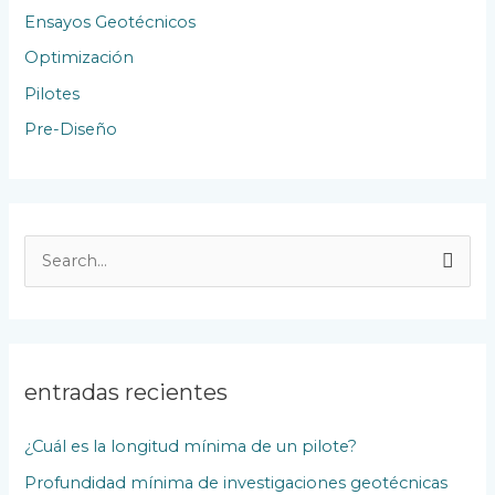
Ensayos Geotécnicos
Optimización
Pilotes
Pre-Diseño
B
u
s
c
entradas recientes
a
r
¿Cuál es la longitud mínima de un pilote?
p
Profundidad mínima de investigaciones geotécnicas
o